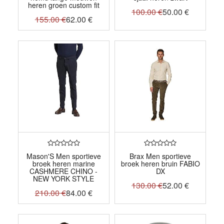
heren groen custom fit
100.00
€
50.00
€
155.00
€
62.00
€
Mason'S Men sportieve
Brax Men sportieve
broek heren marine
broek heren bruin FABIO
CASHMERE CHINO -
DX
NEW YORK STYLE
130.00
€
52.00
€
210.00
€
84.00
€