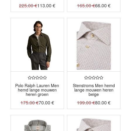
225.00
€
113.00
€
165.00
€
66.00
€
Polo Ralph Lauren Men
Stenstroms Men hemd
hemd lange mouwen
lange mouwen heren
heren groen
beige
175.00
€
70.00
€
199.00
€
80.00
€