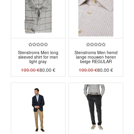
Stenstroms Men long
Stenstroms Men hemd
sleeved shirt for men
lange mouwen heren
light gray
beige REGULAR
199.00
€
80.00
€
199.00
€
80.00
€