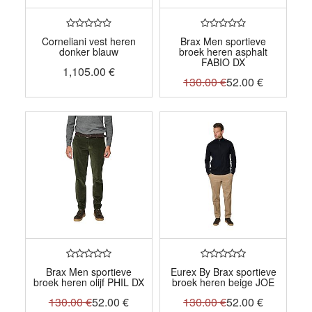
Corneliani vest heren
Brax Men sportieve
donker blauw
broek heren asphalt
FABIO DX
1,105.00
€
130.00
€
52.00
€
Brax Men sportieve
Eurex By Brax sportieve
broek heren olijf PHIL DX
broek heren beige JOE
130.00
€
52.00
€
130.00
€
52.00
€