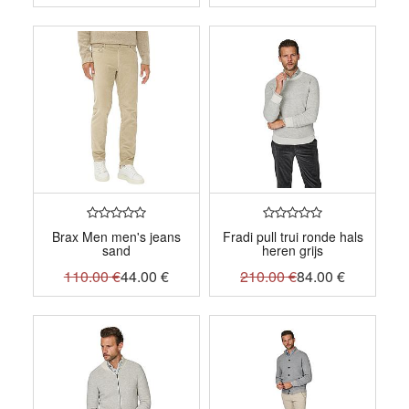
Brax Men men's jeans
Fradi pull trui ronde hals
sand
heren grijs
110.00
€
44.00
€
210.00
€
84.00
€