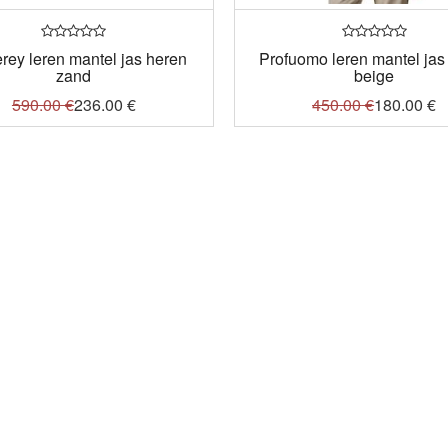
rey leren mantel jas heren
Profuomo leren mantel jas
zand
beige
590.00
€
236.00
€
450.00
€
180.00
€