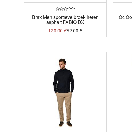
Brax Men sportieve broek heren
Cc Col
asphalt FABIO DX
130.00
€
52.00
€