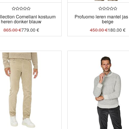
lection Corneliani kostuum
Profuomo leren mantel jas
heren donker blauw
beige
865.00
€
779.00
€
450.00
€
180.00
€