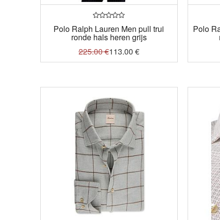
Polo Ralph Lauren Men pull trui
Polo R
ronde hals heren grijs
225.00
€
113.00
€