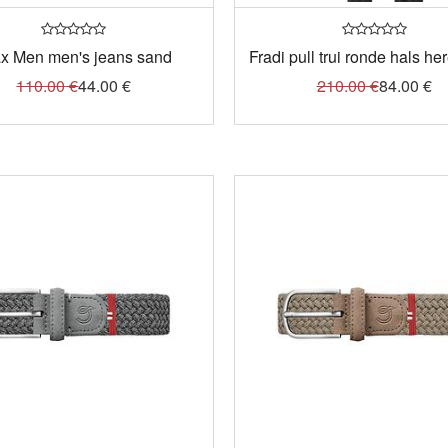
x Men men's jeans sand
Fradi pull trui ronde hals her
110.00
€
44.00
€
210.00
€
84.00
€