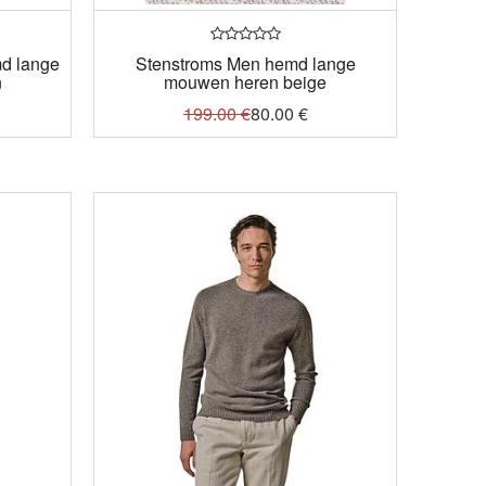
d lange
Stenstroms Men hemd lange
n
mouwen heren beige
199.00
€
80.00
€