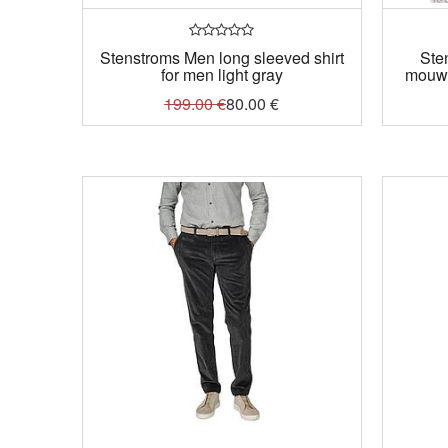
Stenstroms Men long sleeved shirt
Ste
for men light gray
mouw
199.00
€
80.00
€