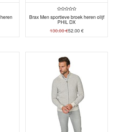
 heren
Brax Men sportieve broek heren olijf
PHIL DX
130.00
€
52.00
€