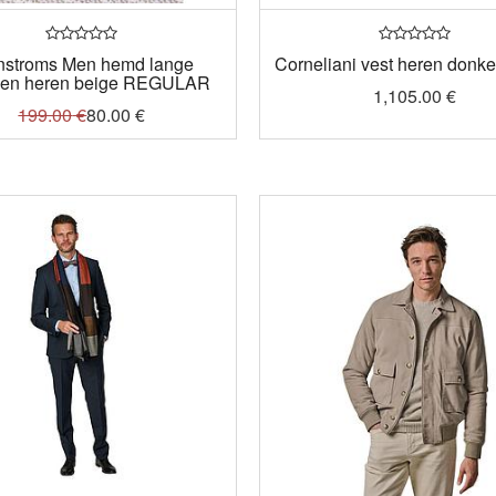
nstroms Men hemd lange
Corneliani vest heren donk
en heren beige REGULAR
1,105.00
€
199.00
€
80.00
€