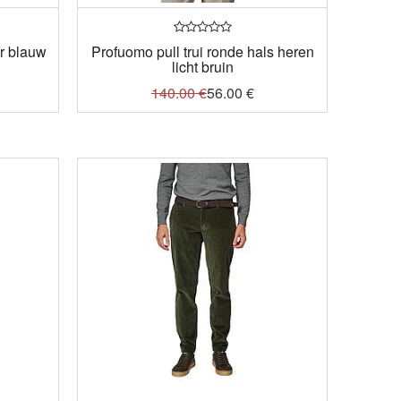
er blauw
Profuomo pull trui ronde hals heren
licht bruin
140.00
€
56.00
€