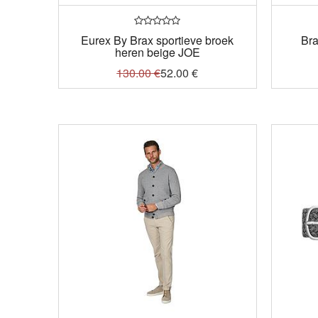
Eurex By Brax sportieve broek
Bra
heren beige JOE
130.00
€
52.00
€